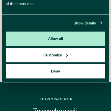
of their services.
Show details
Ik ga akkoord met de voorwaarden.
Ik ga akkoord met de
voorwaarden
.
Allow all
Verstuur je bericht
Customize
Deny
LEER VAN VAKMENSEN