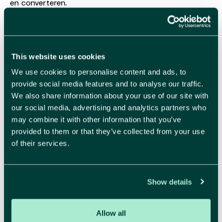
en converteren.
Strategie
This website uses cookies
We use cookies to personalise content and ads, to
provide social media features and to analyse our traffic.
We also share information about your use of our site with
Kies een koers die rendeert.
Een merk groeit pas als
our social media, advertising and analytics partners who
de richting duidelijk is. Daarom brengen wij jouw markt
may combine it with other information that you’ve
en doelgroep haarscherp in kaart. Dat vertalen we
provided to them or that they’ve collected from your use
naar een onderbouwd marketingplan, een stevige
of their services.
positionering en een go-to-market strategie die
wérkt.
Show details
Meer over strategie
Allow all