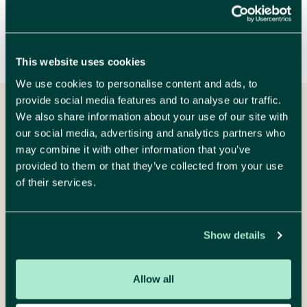
In dit artikel
Web
Branding
This website uses cookies
We use cookies to personalise content and ads, to
provide social media features and to analyse our traffic.
We also share information about your use of our site with
Je merk naar een
our social media, advertising and analytics partners who
hoger niveau tillen?
may combine it with other information that you’ve
provided to them or that they’ve collected from your use
Plan een gesprek
of their services.
Show details
Heb je vragen? Of wil je aftoetsen wat een
Allow all
traject met Comma zou kunnen