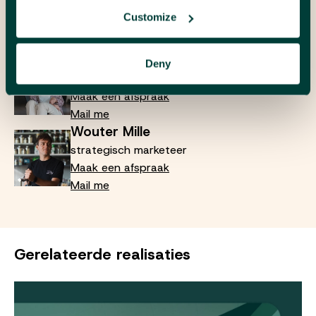
betekenen? Contacteer één van onze
Customize
strategen:
Hélène Verhenne
Deny
digitaal project marketeer
Maak een afspraak
Mail me
Wouter Mille
strategisch marketeer
Maak een afspraak
Mail me
Gerelateerde realisaties