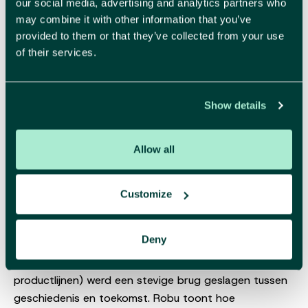
our social media, advertising and analytics partners who
may combine it with other information that you’ve
provided to them or that they’ve collected from your use
of their services.
Show details
Allow all
Wat we meenemen
Deze case bewijst dat een sterke herpositionering
Customize
loont wanneer een traditioneel familiebedrijf een
nieuwe doelgroep wil aanspreken. Door te investeren in
Deny
een futureproof branding, heldere baseline en een
doordachte merkervaring (in showroom én
productlijnen) werd een stevige brug geslagen tussen
geschiedenis en toekomst. Robu toont hoe