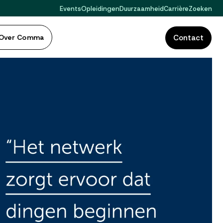
Events
Opleidingen
Duurzaamheid
Carrière
Zoeken
Over Comma
Contact