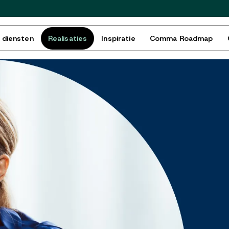
 diensten
Realisaties
Inspiratie
Comma Roadmap