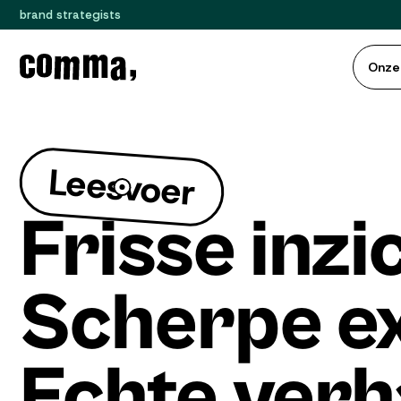
brand strategists
Onze
Leesvoer
Frisse inzi
Scherpe ex
Echte verh