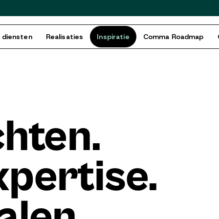
 diensten
Realisaties
Inspiratie
Comma Roadmap
chten.
pertise.
alen.