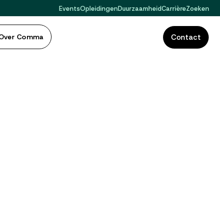
Events
Opleidingen
Duurzaamheid
Carrière
Zoeken
Over Comma
Contact