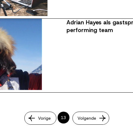
Adrian Hayes als gastspr
performing team
Huidige pagina
13
Vorige
Volgende