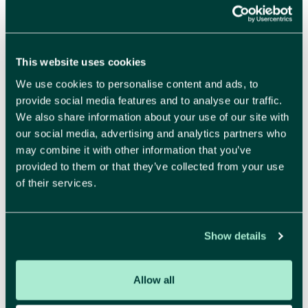
vertegenwoordigen zijn onder andere:
Google
This website uses cookies
Audi
Philips
We use cookies to personalise content and ads, to
provide social media features and to analyse our traffic.
Wikipedia
We also share information about your use of our site with
our social media, advertising and analytics partners who
may combine it with other information that you’ve
provided to them or that they’ve collected from your use
of their services.
Show details
Communicatiestrategie
Wilt u begeleiding rond brand identity en
Allow all
communicatiestijl?