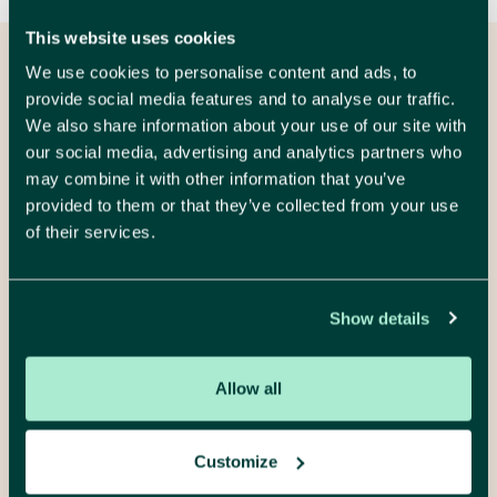
This website uses cookies
We use cookies to personalise content and ads, to
We leren je graag
provide social media features and to analyse our traffic.
kennen
We also share information about your use of our site with
our social media, advertising and analytics partners who
may combine it with other information that you’ve
Plan een gesprek
provided to them or that they’ve collected from your use
of their services.
Show details
We luisteren, denken mee en maken het
concreet. Neem gerust contact op voor
een vrijblijvende kennismaking.
Allow all
Hélène Verhenne
Customize
digitaal project marketeer