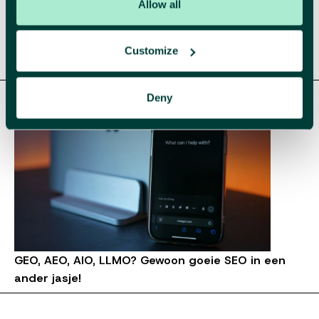
Allow all
Customize
The A to Z of marketing trends for 2026
Deny
GEO, AEO, AIO, LLMO? Gewoon goeie SEO in een
ander jasje!