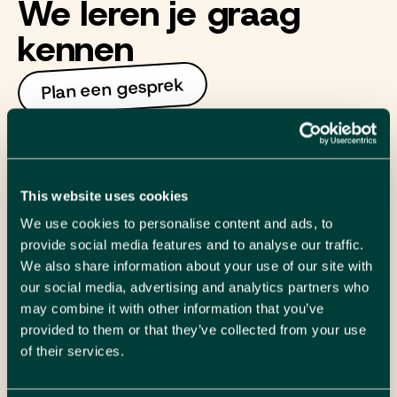
We leren je graag
kennen
Plan een gesprek
This website uses cookies
We luisteren, denken mee en maken het
concreet. Neem gerust contact op voor
We use cookies to personalise content and ads, to
een vrijblijvende kennismaking.
provide social media features and to analyse our traffic.
We also share information about your use of our site with
our social media, advertising and analytics partners who
Hélène Verhenne
may combine it with other information that you’ve
digitaal project marketeer
provided to them or that they’ve collected from your use
Maak een afspraak
of their services.
Mail me
Wouter Mille