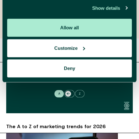
strategisch marketeer
Show details
Maak een afspraak
Mail me
Allow all
Customize
Gerelateerde artikelen
Deny
The A to Z of marketing trends for 2026