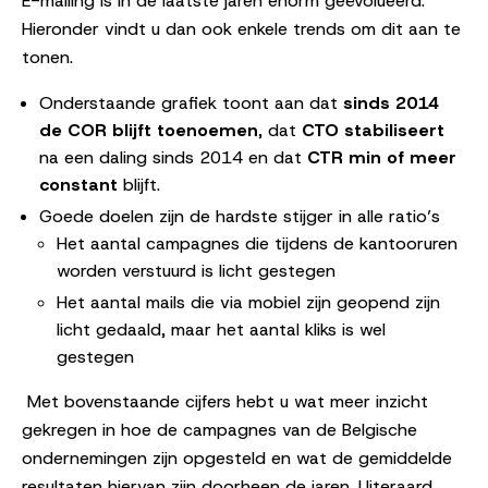
E-mailing is in de laatste jaren enorm geëvolueerd.
Hieronder vindt u dan ook enkele trends om dit aan te
tonen.
Onderstaande grafiek toont aan dat
sinds 2014
de COR blijft toenoemen
, dat
CTO stabiliseert
na een daling sinds 2014 en dat
CTR min of meer
constant
blijft.
Goede doelen zijn de hardste stijger in alle ratio’s
Het aantal campagnes die tijdens de kantooruren
worden verstuurd is licht gestegen
Het aantal mails die via mobiel zijn geopend zijn
licht gedaald, maar het aantal kliks is wel
gestegen
Met bovenstaande cijfers hebt u wat meer inzicht
gekregen in hoe de campagnes van de Belgische
ondernemingen zijn opgesteld en wat de gemiddelde
resultaten hiervan zijn doorheen de jaren. Uiteraard