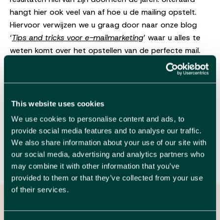
hangt hier ook veel van af hoe u de mailing opstelt.
Hiervoor verwijzen we u graag door naar onze blog
‘
Tips and tricks voor e-mailmarketing
’ waar u alles te
weten komt over het opstellen van de perfecte mail.
Had u graag nog verdere informatie ontvangen over
de cijfers of hebt u interesse om samen uw campagne
op te stellen? Neem dan zeker contact op met onze
specialist
Kim
, dan helpen we u graag verder.
This website uses cookies
We use cookies to personalise content and ads, to
provide social media features and to analyse our traffic.
Gepubliceerd op 05/01/19
We also share information about your use of our site with
our social media, advertising and analytics partners who
In dit artikel
Digital
may combine it with other information that you’ve
provided to them or that they’ve collected from your use
of their services.
We leren je graag