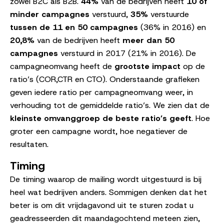
zowel B2C als B2B.
44%
van de bedrijven heeft
10 of
minder
campagnes
verstuurd,
35%
verstuurde
tussen de 11 en 50 campagnes
(36% in 2016) en
20,8%
van de bedrijven heeft
meer dan 50
campagnes
verstuurd in 2017 (21% in 2016). De
campagneomvang heeft de
grootste impact
op de
ratio’s (COR,CTR en CTO). Onderstaande grafieken
geven iedere ratio per campagneomvang weer, in
verhouding tot de gemiddelde ratio’s. We zien dat de
kleinste omvanggroep de beste ratio’s geeft
. Hoe
groter een campagne wordt, hoe negatiever de
resultaten.
Timing
De timing waarop de mailing wordt uitgestuurd is bij
heel wat bedrijven anders. Sommigen denken dat het
beter is om dit vrijdagavond uit te sturen zodat u
geadresseerden dit maandagochtend meteen zien,