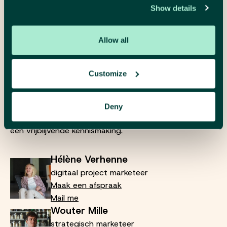
Show details
kennen
Plan een gesprek
Allow all
Customize
We luisteren, denken mee en maken het
Deny
concreet. Neem gerust contact op voor
een vrijblijvende kennismaking.
Hélène Verhenne
digitaal project marketeer
Maak een afspraak
Mail me
Wouter Mille
strategisch marketeer