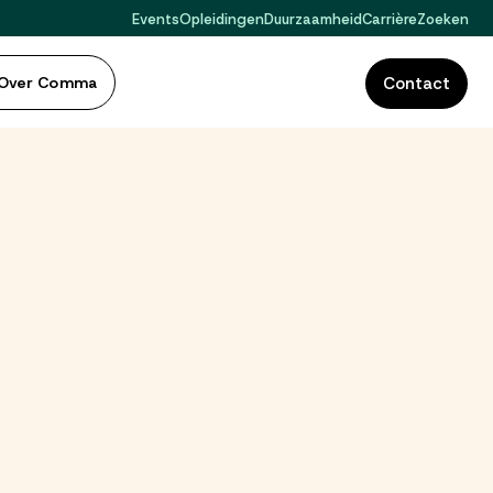
Events
Opleidingen
Duurzaamheid
Carrière
Zoeken
Over Comma
Contact