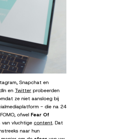
stagram, Snapchat en
edIn en
Twitter
probeerden
omdat ze niet aansloeg bij
cialmediaplatform - die na 24
l: FOMO, ofwel
Fear Of
n van vluchtige
content
. Dat
hstreeks naar hun
e manier om de
sfeer
van uw