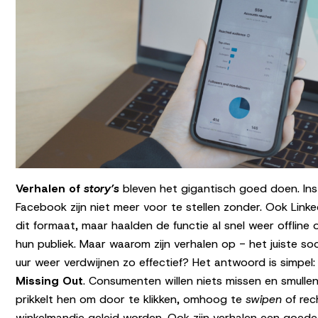
Verhalen of
story’s
bleven het gigantisch goed doen. In
Facebook zijn niet meer voor te stellen zonder. Ook Link
dit formaat, maar haalden de functie al snel weer offline 
hun publiek. Maar waarom zijn verhalen op - het juiste so
uur weer verdwijnen zo effectief? Het antwoord is simpe
Missing Out
. Consumenten willen niets missen en smulle
prikkelt hen om door te klikken, omhoog te
swipen
of rec
winkelmandje geleid worden. Ook zijn verhalen een goed