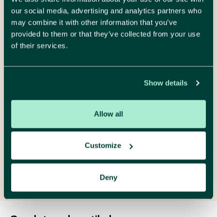
our social media, advertising and analytics partners who
may combine it with other information that you’ve
We luisteren, denken mee en maken het
provided to them or that they’ve collected from your use
concreet. Neem gerust contact op voor
of their services.
een vrijblijvende kennismaking.
Show details
Hélène Verhenne
digitaal project marketeer
Maak een afspraak
Allow all
Mail me
Wouter Mille
Customize
strategisch marketeer
Maak een afspraak
Mail me
Deny