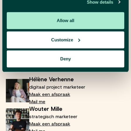
Show details
Plan een gesprek
Allow all
Customize
We luisteren, denken mee en maken het
concreet. Neem gerust contact op voor
Deny
een vrijblijvende kennismaking.
Hélène Verhenne
digitaal project marketeer
Maak een afspraak
Mail me
Wouter Mille
strategisch marketeer
Maak een afspraak