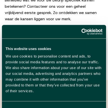
Benieuwd wat we voor uw bedrijf specifiek kunnen
betekenen? Contacteer ons voor een geheel
vrijblijvend eerste gesprek. Zo ontdekken we samen
waar de kansen liggen voor uw merk.
Let's talk
This website uses cookies
Gepubliceerd op 08/05/23
We use cookies to personalise content and ads, to
provide social media features and to analyse our traffic.
In dit artikel
Strategie
We also share information about your use of our site with
our social media, advertising and analytics partners who
may combine it with other information that you’ve
provided to them or that they’ve collected from your use
of their services.
We leren je graag
kennen