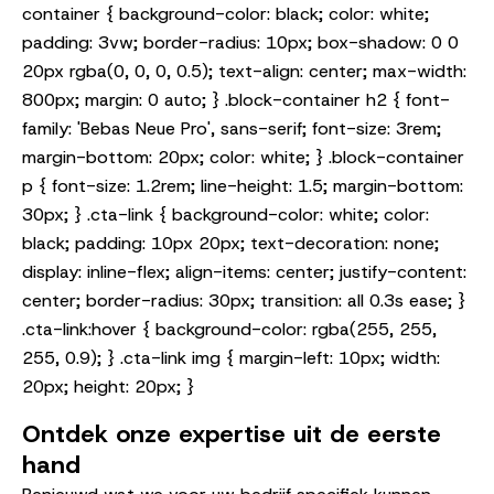
container { background-color: black; color: white;
padding: 3vw; border-radius: 10px; box-shadow: 0 0
20px rgba(0, 0, 0, 0.5); text-align: center; max-width:
800px; margin: 0 auto; } .block-container h2 { font-
family: 'Bebas Neue Pro', sans-serif; font-size: 3rem;
margin-bottom: 20px; color: white; } .block-container
p { font-size: 1.2rem; line-height: 1.5; margin-bottom:
30px; } .cta-link { background-color: white; color:
black; padding: 10px 20px; text-decoration: none;
display: inline-flex; align-items: center; justify-content:
center; border-radius: 30px; transition: all 0.3s ease; }
.cta-link:hover { background-color: rgba(255, 255,
255, 0.9); } .cta-link img { margin-left: 10px; width:
20px; height: 20px; }
Ontdek onze expertise uit de eerste
hand