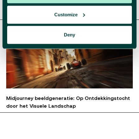
Packaging design met impact
Customize
Deny
Midjourney beeldgeneratie: Op Ontdekkingstocht
door het Visuele Landschap