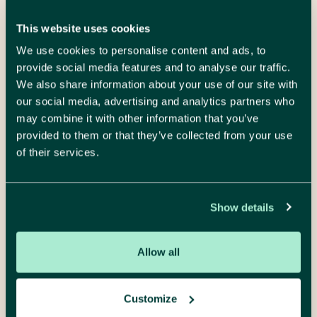
We leren je graag
This website uses cookies
kennen
We use cookies to personalise content and ads, to
provide social media features and to analyse our traffic.
We also share information about your use of our site with
Plan een gesprek
our social media, advertising and analytics partners who
may combine it with other information that you’ve
provided to them or that they’ve collected from your use
of their services.
We luisteren, denken mee en maken het
concreet. Neem gerust contact op voor
Show details
een vrijblijvende kennismaking.
Allow all
Hélène Verhenne
digitaal project marketeer
Maak een afspraak
Customize
Mail me