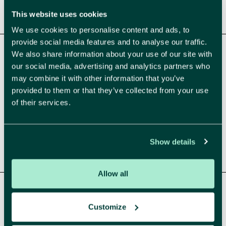
Comma haalt als eerste strategische
This website uses cookies
marketingbedrijf het B Corp-label
We use cookies to personalise content and ads, to
provide social media features and to analyse our traffic.
We also share information about your use of our site with
our social media, advertising and analytics partners who
may combine it with other information that you’ve
provided to them or that they’ve collected from your use
of their services.
Show details
Comma, al 20 jaar straf strategisch
Allow all
Customize