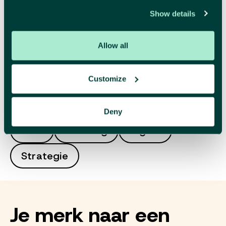
Deze samenwerking toont de kracht van een
Show details
duurzaam partnerschap. Door strategie, creatie en
activatie te verbinden, helpen we Etivoet om hun rijke
Allow all
geschiedenis en innovatieve toekomst te vertalen naar
een merk dat stevig in de markt staat.
Customize
In dit artikel
Deny
Web
Branding
Digital
Strategie
Je merk naar een