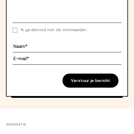
Ik ga akkoord met de voorwaarden.
Ik ga akkoord met de
voorwaarden
.
Naam*
Email*
Verstuur je bericht
INSPIRATIE